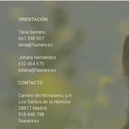
ORIENTACIÓN
Tania Serrano
661 348 507
tania@faunara.es
Johana Hernández
610 464 675
johana@faunara.es
CONTACTO
Camino del Monedero, s/n
Los Santos de la Humosa
28817 Madrid
918 848 798
faunara.es