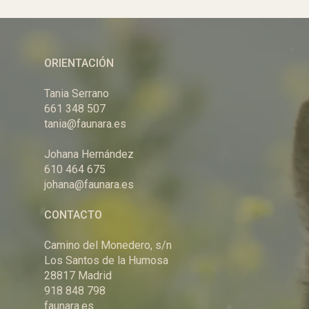
ORIENTACIÓN
Tania Serrano
661 348 507
tania@faunara.es
Johana Hernández
610 464 675
johana@faunara.es
CONTACTO
Camino del Monedero, s/n
Los Santos de la Humosa
28817 Madrid
918 848 798
faunara.es