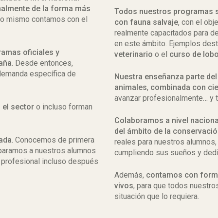
nalmente de la forma más
Todos nuestros programas 
o mismo contamos con el
con fauna salvaje
, con el ob
realmente capacitados para d
en este ámbito. Ejemplos des
ramas oficiales y
veterinario
o el
curso de
lobo
paña
. Desde entonces,
demanda específica de
Nuestra enseñanza parte del 
animales
,
combinada con cie
avanzar profesionalmente… y 
 el sector
o incluso forman
Colaboramos a nivel nacional
del ámbito de la conservació
zada
. Conocemos de primera
reales para nuestros alumnos,
reparamos a nuestros alumnos
cumpliendo sus sueños y dedi
 profesional incluso después
Además,
contamos con forma
vivos
, para que todos nuestro
situación que lo requiera.