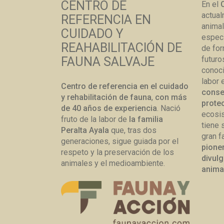
CENTRO DE
En el
actual
REFERENCIA EN
animal
CUIDADO Y
especi
REAHABILITACIÓN DE
de for
FAUNA SALVAJE
futuro
conoc
labor 
Centro de referencia en el cuidado
conser
y rehabilitación de fauna
,
con más
protec
de 40 años de experiencia
. Nació
ecosis
fruto de la labor de
la familia
tiene 
Peralta Ayala
que, tras dos
gran f
generaciones, sigue guiada por el
pione
respeto y la preservación de los
divulg
animales y el medioambiente.
anima