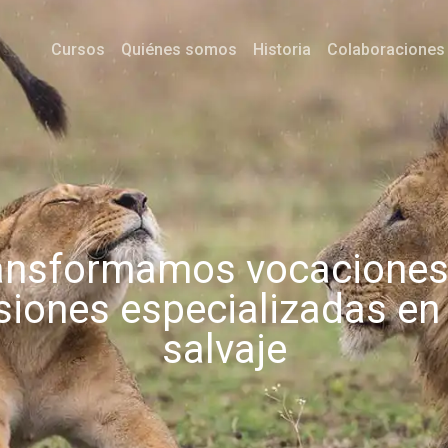
Cursos
Quiénes somos
Historia
Colaboraciones
ansformamos vocaciones
siones especializadas en
salvaje