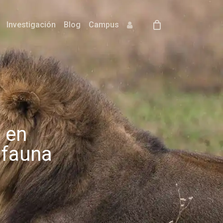
Investigación
Blog
Campus
 en
 fauna