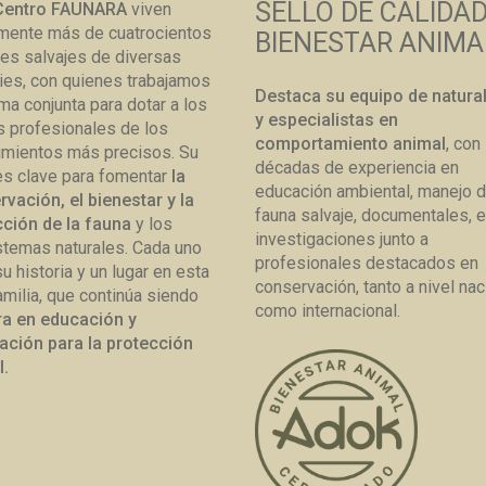
SELLO DE CALIDA
Centro FAUNARA
viven
mente más de cuatrocientos
BIENESTAR ANIMA
es salvajes de diversas
es, con quienes trabajamos
Destaca su equipo de natural
ma conjunta para dotar a los
y especialistas en
s profesionales de los
comportamiento animal
, con
imientos más precisos. Su
décadas de experiencia en
es clave para fomentar
la
educación ambiental, manejo 
vación, el bienestar y la
fauna salvaje, documentales, 
ción de la fauna
y los
investigaciones junto a
temas naturales. Cada uno
profesionales destacados en
su historia y un lugar en esta
conservación, tanto a nivel nac
amilia, que continúa siendo
como internacional.
ra en educación y
ación para la protección
l.