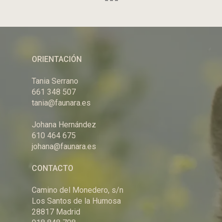
cada alumno.
ORIENTACIÓN
Tania Serrano
661 348 507
tania@faunara.es
Johana Hernández
610 464 675
johana@faunara.es
CONTACTO
Camino del Monedero, s/n
Los Santos de la Humosa
28817 Madrid