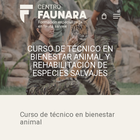
Skip
to
Menu
main
content
CURSO DE TÉCNICO EN
BIENESTAR ANIMAL Y
REHABILITACIÓN DE
ESPECIES SALVAJES
Curso de técnico en bienestar
animal