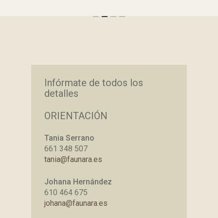
Infórmate de todos los
detalles
ORIENTACIÓN
Tania Serrano
661 348 507
tania@faunara.es
Johana Hernández
610 464 675
johana@faunara.es